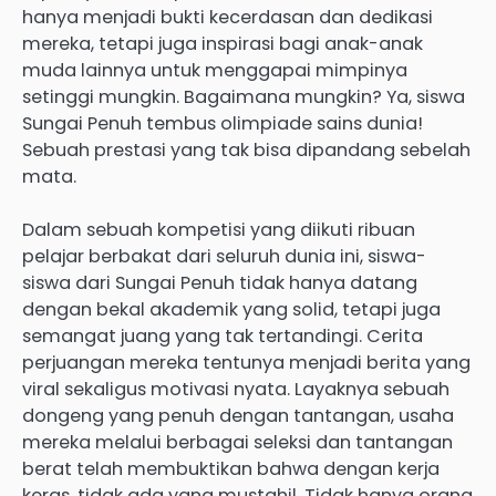
hanya menjadi bukti kecerdasan dan dedikasi
mereka, tetapi juga inspirasi bagi anak-anak
muda lainnya untuk menggapai mimpinya
setinggi mungkin. Bagaimana mungkin? Ya, siswa
Sungai Penuh tembus olimpiade sains dunia!
Sebuah prestasi yang tak bisa dipandang sebelah
mata.
Dalam sebuah kompetisi yang diikuti ribuan
pelajar berbakat dari seluruh dunia ini, siswa-
siswa dari Sungai Penuh tidak hanya datang
dengan bekal akademik yang solid, tetapi juga
semangat juang yang tak tertandingi. Cerita
perjuangan mereka tentunya menjadi berita yang
viral sekaligus motivasi nyata. Layaknya sebuah
dongeng yang penuh dengan tantangan, usaha
mereka melalui berbagai seleksi dan tantangan
berat telah membuktikan bahwa dengan kerja
keras, tidak ada yang mustahil. Tidak hanya orang