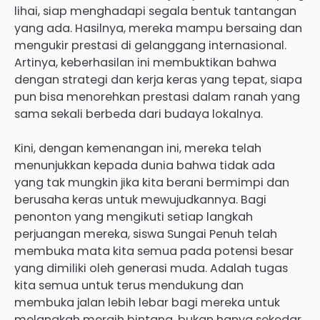
lihai, siap menghadapi segala bentuk tantangan
yang ada. Hasilnya, mereka mampu bersaing dan
mengukir prestasi di gelanggang internasional.
Artinya, keberhasilan ini membuktikan bahwa
dengan strategi dan kerja keras yang tepat, siapa
pun bisa menorehkan prestasi dalam ranah yang
sama sekali berbeda dari budaya lokalnya.
Kini, dengan kemenangan ini, mereka telah
menunjukkan kepada dunia bahwa tidak ada
yang tak mungkin jika kita berani bermimpi dan
berusaha keras untuk mewujudkannya. Bagi
penonton yang mengikuti setiap langkah
perjuangan mereka, siswa Sungai Penuh telah
membuka mata kita semua pada potensi besar
yang dimiliki oleh generasi muda. Adalah tugas
kita semua untuk terus mendukung dan
membuka jalan lebih lebar bagi mereka untuk
melangkah meraih bintang, bukan hanya sekedar