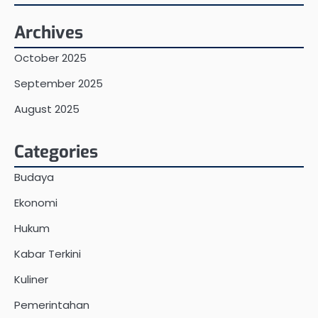
Archives
October 2025
September 2025
August 2025
Categories
Budaya
Ekonomi
Hukum
Kabar Terkini
Kuliner
Pemerintahan