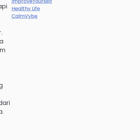
ImproveYourself
api
Healthy Life
CalmVybe
.
ya
am
g
dari
a.