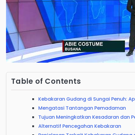
Table of Contents
Kebakaran Gudang di Sungai Penuh: Ap
Mengatasi Tantangan Pemadaman
Tujuan Meningkatkan Kesadaran dan 
Alternatif Pencegahan Kebakaran