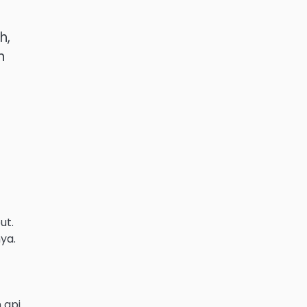
h,
n
ut.
ya.
api.