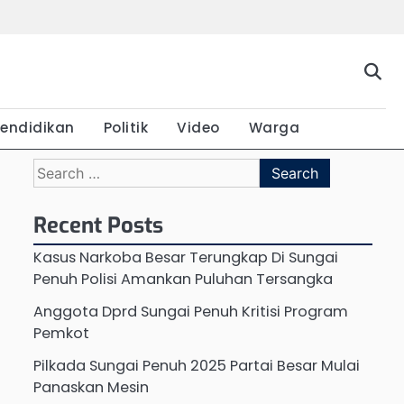
Beranda
Budaya
Ekonomi
Hukum
Kabar
Kuliner
Pemerintahan
Pendidikan
Politik
Video
War
Terkini
endidikan
Politik
Video
Warga
Search
for:
Recent Posts
Kasus Narkoba Besar Terungkap Di Sungai
Penuh Polisi Amankan Puluhan Tersangka
Anggota Dprd Sungai Penuh Kritisi Program
Pemkot
Pilkada Sungai Penuh 2025 Partai Besar Mulai
Panaskan Mesin