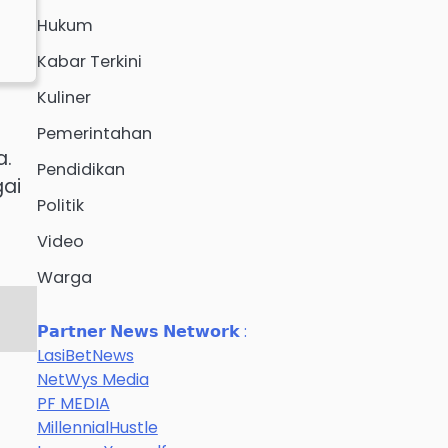
Hukum
Kabar Terkini
Kuliner
Pemerintahan
a.
Pendidikan
gai
Politik
Video
Warga
𝗣𝗮𝗿𝘁𝗻𝗲𝗿 𝗡𝗲𝘄𝘀 𝗡𝗲𝘁𝘄𝗼𝗿𝗸 :
LasiBetNews
NetWys Media
PF MEDIA
MillennialHustle