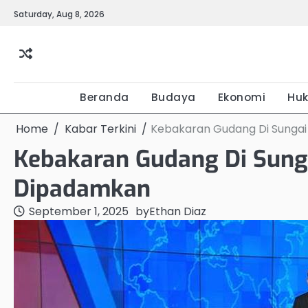
Skip
Saturday, Aug 8, 2026
to
content
Beranda
Budaya
Ekonomi
Hu
Home
Kabar Terkini
Kebakaran Gudang Di Sungai
Kebakaran Gudang Di Sunga
Dipadamkan
September 1, 2025
by
Ethan Diaz