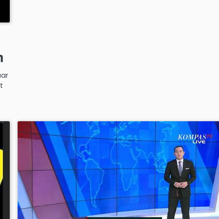
h
uar
t