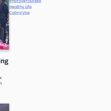
ImproveYourself
Healthy Life
CalmVybe
ing
i
a