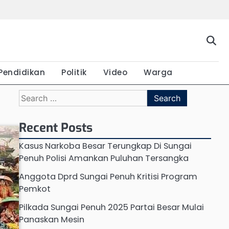
Beranda
Budaya
Ekonomi
Hukum
Kabar
Kuliner
Pemerintahan
Pendidikan
Politik
Video
War
Terkini
Pendidikan
Politik
Video
Warga
Search
for:
Recent Posts
Kasus Narkoba Besar Terungkap Di Sungai
Penuh Polisi Amankan Puluhan Tersangka
Anggota Dprd Sungai Penuh Kritisi Program
Pemkot
Pilkada Sungai Penuh 2025 Partai Besar Mulai
Panaskan Mesin