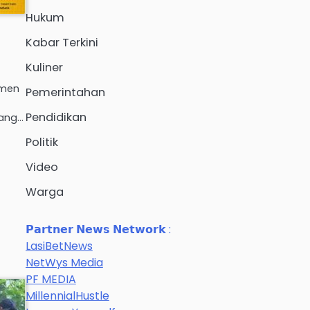
Hukum
Kabar Terkini
Kuliner
omen
Pemerintahan
Pendidikan
yang…
Politik
Video
Warga
𝗣𝗮𝗿𝘁𝗻𝗲𝗿 𝗡𝗲𝘄𝘀 𝗡𝗲𝘁𝘄𝗼𝗿𝗸 :
LasiBetNews
NetWys Media
PF MEDIA
MillennialHustle