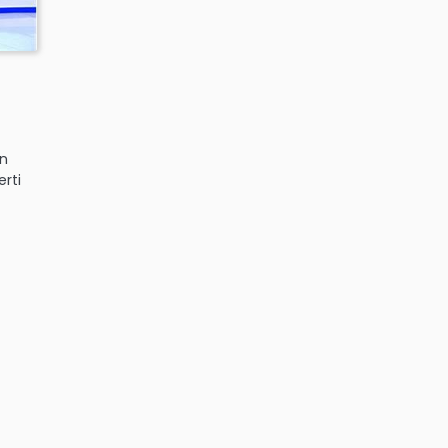
an
rti