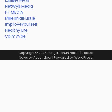
LasiBetNews
NetWys Media
PF MEDIA
MillennialHustle
ImproveYourself
Healthy Life
CalmVybe
Copyright © 2026
SungaiPenuhPost.id
| Expose
News by
Ascendoor
| Powered by
WordPress
.