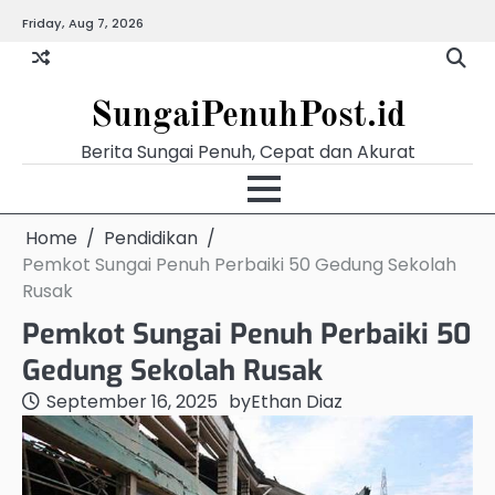
Skip
Friday, Aug 7, 2026
Beranda
Budaya
Ekonomi
Hukum
Kabar
Kuliner
Pemerintahan
Pendidikan
Politik
Video
Warg
to
Terkini
content
SungaiPenuhPost.id
Berita Sungai Penuh, Cepat dan Akurat
Home
Pendidikan
Pemkot Sungai Penuh Perbaiki 50 Gedung Sekolah
Rusak
Pemkot Sungai Penuh Perbaiki 50
Gedung Sekolah Rusak
September 16, 2025
by
Ethan Diaz