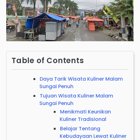
Table of Contents
Daya Tarik Wisata Kuliner Malam
Sungai Penuh
Tujuan Wisata Kuliner Malam
Sungai Penuh
Menikmati Keunikan
Kuliner Tradisional
Belajar Tentang
Kebudayaan Lewat Kuliner