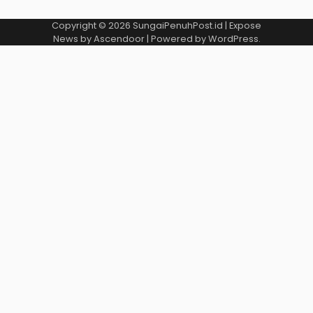
Copyright © 2026
SungaiPenuhPost.id
| Expose
News by
Ascendoor
| Powered by
WordPress
.