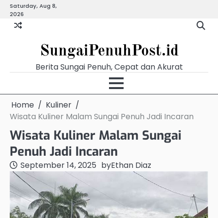
Skip
Saturday, Aug 8,
Beranda
Budaya
Ekonomi
Hukum
Kabar
Kuliner
Pemerintahan
Pendidikan
Politik
Video
Warg
2026
to
Terkini
content
SungaiPenuhPost.id
Berita Sungai Penuh, Cepat dan Akurat
Home
Kuliner
Wisata Kuliner Malam Sungai Penuh Jadi Incaran
Wisata Kuliner Malam Sungai
Penuh Jadi Incaran
September 14, 2025
by
Ethan Diaz