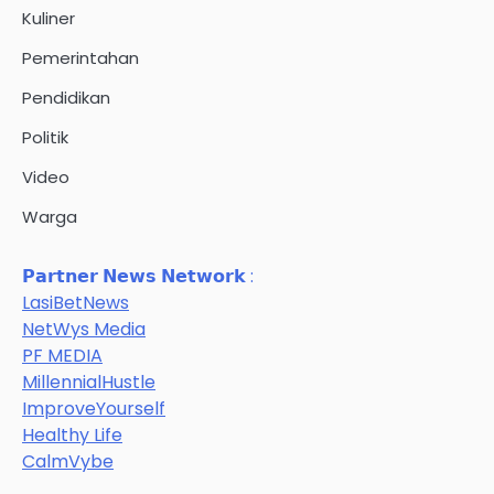
Kuliner
Pemerintahan
Pendidikan
Politik
Video
Warga
𝗣𝗮𝗿𝘁𝗻𝗲𝗿 𝗡𝗲𝘄𝘀 𝗡𝗲𝘁𝘄𝗼𝗿𝗸 :
LasiBetNews
NetWys Media
PF MEDIA
MillennialHustle
ImproveYourself
Healthy Life
CalmVybe