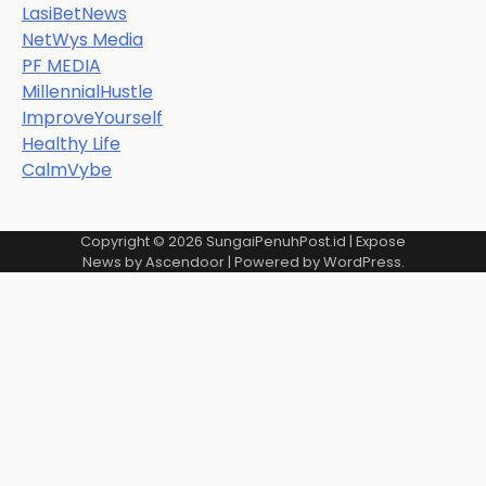
LasiBetNews
NetWys Media
PF MEDIA
MillennialHustle
ImproveYourself
Healthy Life
CalmVybe
Copyright © 2026
SungaiPenuhPost.id
| Expose
News by
Ascendoor
| Powered by
WordPress
.