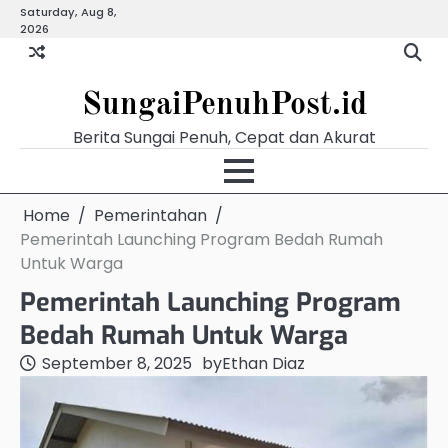
Skip
Saturday, Aug 8,
Beranda
Budaya
Ekonomi
Hukum
Kabar
Kuliner
Pemerintahan
Pendidikan
Politik
Video
Warg
2026
to
Terkini
content
SungaiPenuhPost.id
Berita Sungai Penuh, Cepat dan Akurat
Home
Pemerintahan
Pemerintah Launching Program Bedah Rumah
Untuk Warga
Pemerintah Launching Program
Bedah Rumah Untuk Warga
September 8, 2025
by
Ethan Diaz